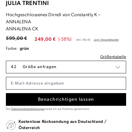
JULIA TRENTINI
Hochgeschlossenes Dirndl von Constantly K –
ANNALENA
ANNALENA CK
599,00 €
249,00 €
(-58%)
inkl. MwSt.
zzgl. Versandkosten
Farbe:
grün
Größentabelle
42
Größe anfragen
Benachrichtigen lassen
Die
Datenschutzbestimmungen
habe ich zur Kentniss genommen.
Kostenlose Rücksendung aus Deutschland /
Österreich