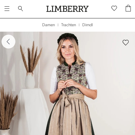
Dirndl
Damen
Trachten
|
|
dergalerie überspringen