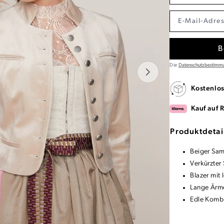
B
Die
Datenschutzbestimm
Kostenlo
Kauf auf 
Produktdetai
Beiger Sam
Verkürzter 
Blazer mit
Lange Ärm
Edle Kombi