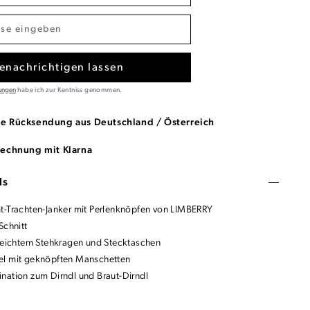
enachrichtigen lassen
ungen
habe ich zur Kentniss genommen.
se Rücksendung aus Deutschland / Österreich
Rechnung mit Klarna
ls
t-Trachten-Janker mit Perlenknöpfen von LIMBERRY
Schnitt
 leichtem Stehkragen und Stecktaschen
el mit geknöpften Manschetten
nation zum Dirndl und Braut-Dirndl