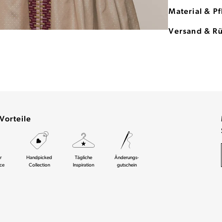
Material & P
Versand & R
Vorteile
r
Handpicked
Tägliche
Änderungs-
ce
Collection
Inspiration
gutschein