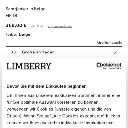
Samtjanker in Beige
HEIDI
269,00 €
inkl. MwSt.
zzgl. Versandkosten
Farbe:
beige
Größentabelle
38
Größe anfragen
Benachrichtigen lassen
Bevor Sie mit dem Einkaufen beginnen
Die
Datenschutzbestimmungen
habe ich zur Kentniss genommen.
Um Ihnen aus unserem exklusiven Sortiment immer eine
für Sie optimale Auswahl vorstellen zu können,
Kostenlose Rücksendung aus Deutschland /
verwenden wir Cookies (unsere eigenen und die von
Österreich
Dritten). Wenn Sie auf „Alle Cookies akzeptieren“ klicken,
Kauf auf Rechnung mit Klarna
können wir Ihnen weiterhin individuelle Inspiration und