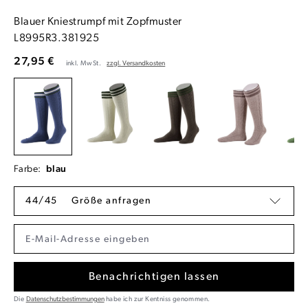
Blauer Kniestrumpf mit Zopfmuster
L8995R3.381925
27,95 €
inkl. MwSt.
zzgl. Versandkosten
Farbe:
blau
44/45
Größe anfragen
Benachrichtigen lassen
Die
Datenschutzbestimmungen
habe ich zur Kentniss genommen.