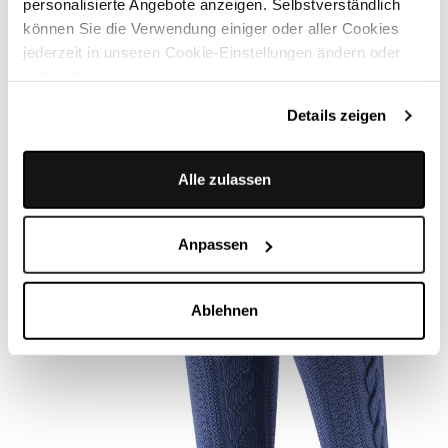
personalisierte Angebote anzeigen. Selbstverständlich
Versand & Rückgabe
können Sie die Verwendung einiger oder aller Cookies
jederzeit in unseren Cookie-Einstellungen ändern oder
widerrufen.
ÄHNLICHE STYLES
Details zeigen
Alle zulassen
Anpassen
Ablehnen