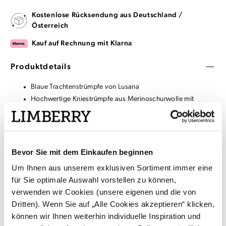
Kostenlose Rücksendung aus Deutschland /
Österreich
Kauf auf Rechnung mit Klarna
Produktdetails
Blaue Trachtenstrümpfe von Lusana
Hochwertige Kniestrümpfe aus Merinoschurwolle mit
handgezogenem Zopfmuster
Grün-weißes Ringelmuster am Bund
Lange Haltbarkeit durch Spitzen- undFersenverstärkung
Rückgabe / Umtausch: Aus hygienischen Gründen ist eine
Bevor Sie mit dem Einkaufen beginnen
Rückgabe nur bei ungeöffneter / versiegelter Verpackung
Um Ihnen aus unserem exklusiven Sortiment immer eine
möglich
für Sie optimale Auswahl vorstellen zu können,
verwenden wir Cookies (unsere eigenen und die von
Dritten). Wenn Sie auf „Alle Cookies akzeptieren“ klicken,
Material & Pflege
können wir Ihnen weiterhin individuelle Inspiration und