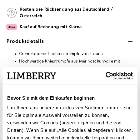
Kostenlose Rücksendung aus Deutschland /
Österreich
Kauf auf Rechnung mit Klarna
Produktdetails
Cremefarbene Trachtenstrümpfe von Lusana
Hochwertige Kniestrümpfe aus Merinoschurwolle mit
handgezogenem Zopfmuster
Dunkelgrünes Ringelmuster am Bund
Hoher Tragekomfort
Lange Haltbarkeit durch Fersen- und Spitzenverstärkung
Bevor Sie mit dem Einkaufen beginnen
Rückgabe/Umtausch: Aus hygienischen Gründen ist eine
Rückgabe nur bei ungeöffneter/versiegelter Verpackung
Um Ihnen aus unserem exklusiven Sortiment immer eine
möglich
für Sie optimale Auswahl vorstellen zu können,
verwenden wir Cookies (unsere eigenen und die von
Dritten). Wenn Sie auf „Alle Cookies akzeptieren“ klicken,
Material & Pflege
können wir Ihnen weiterhin individuelle Inspiration und