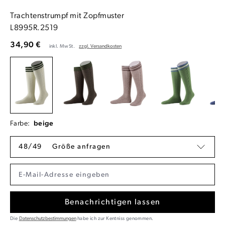
Trachtenstrumpf mit Zopfmuster
L8995R.2519
34,90 €
inkl. MwSt.
zzgl. Versandkosten
Farbe:
beige
48/49
Größe anfragen
Benachrichtigen lassen
Die
Datenschutzbestimmungen
habe ich zur Kentniss genommen.