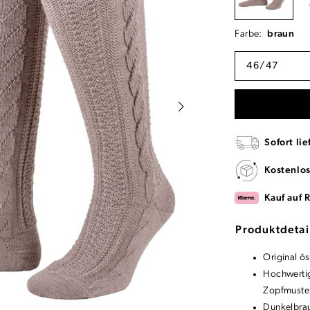
Farbe:
braun
46/47
Sofort lie
Kostenlo
Kauf auf 
Produktdetai
Original ö
Hochwerti
Zopfmuste
Dunkelbra