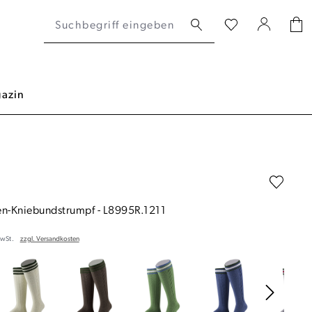
azin
en-Kniebundstrumpf
-
L8995R.1211
MwSt.
zzgl. Versandkosten