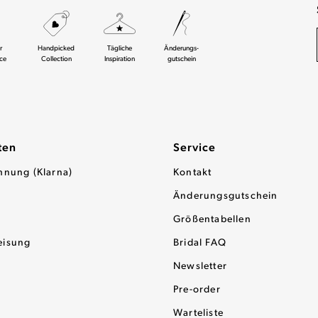
r
Handpicked
Tägliche
Änderungs-
ce
Collection
Inspiration
gutschein
ten
Service
hnung (Klarna)
Kontakt
Änderungsgutschein
Größentabellen
eisung
Bridal FAQ
Newsletter
Pre-order
Warteliste