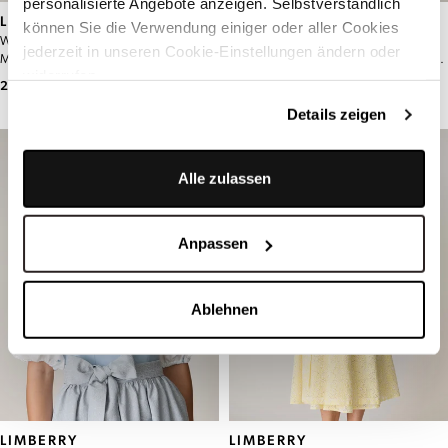
personalisierte Angebote anzeigen. Selbstverständlich
LIMBERRY
LIMBERRY
können Sie die Verwendung einiger oder aller Cookies
Weißes Mieder aus Lochspitze -
Rosafarbenes Mieder aus
jederzeit in unseren Cookie-Einstellungen ändern oder
MAEVA MIEDER WHISPER WHITE
Lochspitze - MAEVA MIEDER ROSE
widerrufen.
TAN
299,00 €
299,00 €
Details zeigen
Alle zulassen
Anpassen
Ablehnen
LIMBERRY
LIMBERRY