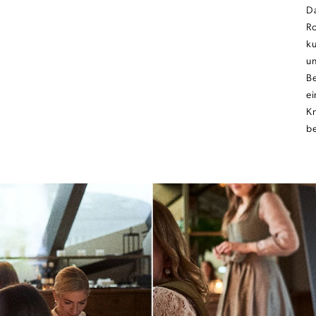
Da
Ro
ku
un
Be
ei
Kn
be