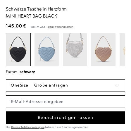
Schwarze Tasche in Herzform
MINI HEART BAG BLACK
145,00 €
inkl. MwSt.
zzgl. Versandkosten
Farbe:
schwarz
OneSize
Größe anfragen
Benachrichtigen lassen
Die
Datenschutzbestimmungen
habe ich zur Kentniss genommen.