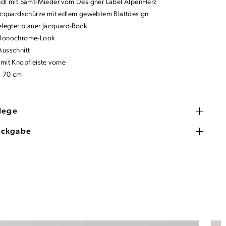
ndl mit Samt-Mieder vom Designer Label AlpenHerz
Jacquardschürze mit edlem gewebtem Blattdesign
gelegter blauer Jacquard-Rock
 Monochrome-Look
Ausschnitt
 mit Knopfleiste vorne
: 70 cm
flege
ückgabe