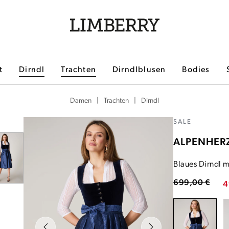
t
Dirndl
Trachten
Dirndlblusen
Bodies
|
|
Dirndl
Damen
Trachten
SALE
ALPENHER
Blaues Dirndl 
699,00 €
4