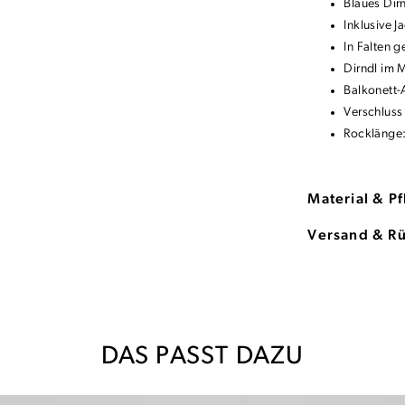
Blaues Dir
Inklusive 
In Falten 
Dirndl im
Balkonett-
Verschluss
Rocklänge
Material & P
Versand & R
DAS PASST DAZU