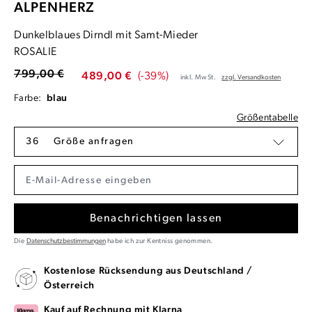
ALPENHERZ
Dunkelblaues Dirndl mit Samt-Mieder
ROSALIE
799,00 €
489,00 €
(-39%)
inkl. MwSt.
zzgl. Versandkosten
Farbe:
blau
Größentabelle
36
Größe anfragen
Benachrichtigen lassen
Die
Datenschutzbestimmungen
habe ich zur Kentniss genommen.
Kostenlose Rücksendung aus Deutschland /
Österreich
Kauf auf Rechnung mit Klarna