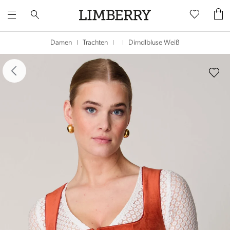
Dirndlbluse Weiß
Damen
Trachten
|
|
|
dergalerie überspringen