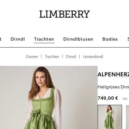
t
Dirndl
Trachten
Dirndlblusen
Bodies
|
|
|
Leinendirndl
Damen
Trachten
Dirndl
ALPENHER
Hellgrünes Dir
749,00 €
inkl