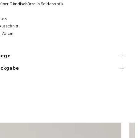
rüner Dirndlschürze in Seidenoptik
luss
Ausschnitt
: 75 cm
flege
ückgabe