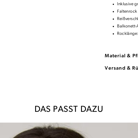
Inklusive g
Faltenrock
Reißversch
Balkonett-
Rocklänge
Material & P
Versand & R
DAS PASST DAZU