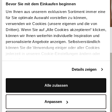
Bevor Sie mit dem Einkaufen beginnen
Um Ihnen aus unserem exklusiven Sortiment immer eine
für Sie optimale Auswahl vorstellen zu können,
verwenden wir Cookies (unsere eigenen und die von
Dritten). Wenn Sie auf „Alle Cookies akzeptieren“ klicken,
Reinweiße Dirndlbluse mit Flügelärmeln - JOSI
können wir Ihnen weiterhin individuelle Inspiration und
personalisierte Angebote anzeigen. Selbstverständlich
ÄHNLICHE PRODUKTE
können Sie die Verwendung einiger oder aller Cookies
jederzeit in unseren Cookie-Einstellungen ändern oder
widerrufen.
Details zeigen
Alle zulassen
Anpassen