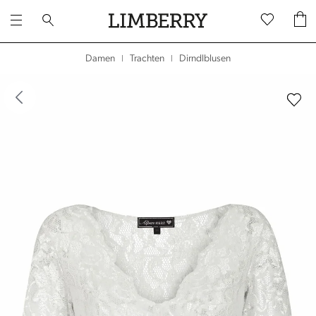
Dirndlblusen
Damen
Trachten
|
|
dergalerie überspringen