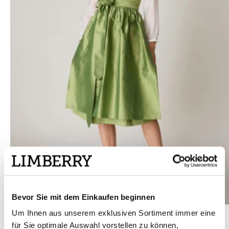
Bevor Sie mit dem Einkaufen beginnen
Hellgrünes Dirndl mit Froschgoscherln - EWELINA MATCHA
Um Ihnen aus unserem exklusiven Sortiment immer eine
für Sie optimale Auswahl vorstellen zu können,