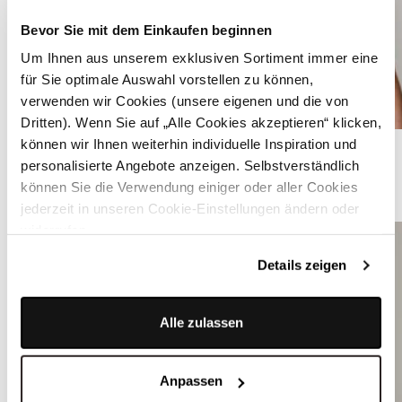
Bevor Sie mit dem Einkaufen beginnen
Um Ihnen aus unserem exklusiven Sortiment immer eine
für Sie optimale Auswahl vorstellen zu können,
verwenden wir Cookies (unsere eigenen und die von
Dritten). Wenn Sie auf „Alle Cookies akzeptieren“ klicken,
Cremeweiße Dirndlbluse mit V-Ausschnitt - VALERIA SPITZE
können wir Ihnen weiterhin individuelle Inspiration und
personalisierte Angebote anzeigen. Selbstverständlich
können Sie die Verwendung einiger oder aller Cookies
ÄHNLICHE PRODUKTE
jederzeit in unseren Cookie-Einstellungen ändern oder
widerrufen.
Details zeigen
Alle zulassen
Anpassen