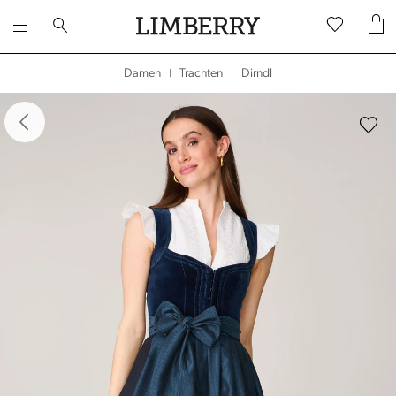
Dirndl
Damen
Trachten
|
|
dergalerie überspringen