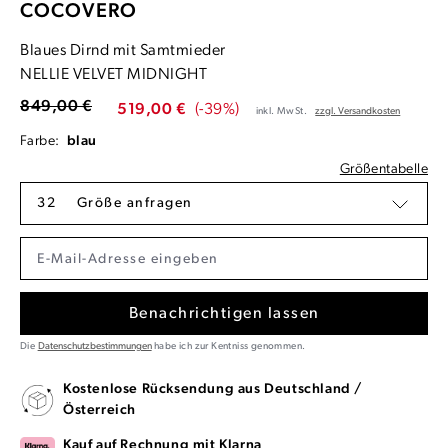
COCOVERO
Blaues Dirnd mit Samtmieder
NELLIE VELVET MIDNIGHT
849,00 €
519,00 €
(-39%)
inkl. MwSt.
zzgl. Versandkosten
Farbe:
blau
Größentabelle
32
Größe anfragen
Benachrichtigen lassen
Die
Datenschutzbestimmungen
habe ich zur Kentniss genommen.
Kostenlose Rücksendung aus Deutschland /
Österreich
Kauf auf Rechnung mit Klarna