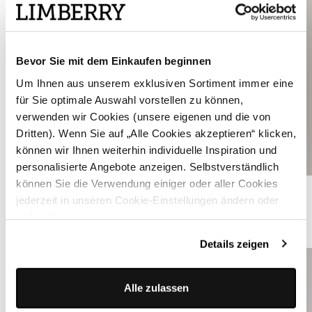
Bevor Sie mit dem Einkaufen beginnen
Um Ihnen aus unserem exklusiven Sortiment immer eine
für Sie optimale Auswahl vorstellen zu können,
verwenden wir Cookies (unsere eigenen und die von
Dritten). Wenn Sie auf „Alle Cookies akzeptieren“ klicken,
können wir Ihnen weiterhin individuelle Inspiration und
personalisierte Angebote anzeigen. Selbstverständlich
können Sie die Verwendung einiger oder aller Cookies
Marineblaues Dirndl mit Samtmieder - CARA DEEP NAVY
jederzeit in unseren Cookie-Einstellungen ändern oder
widerrufen.
ÄHNLICHE PRODUKTE
Details zeigen
Alle zulassen