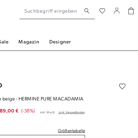
Sale
Magazin
Designer
O
m beige
-
HERMINE PURE MACADAMIA
89,00 €
(-38%)
inkl. MwSt.
zzgl. Versandkosten
Größentabelle