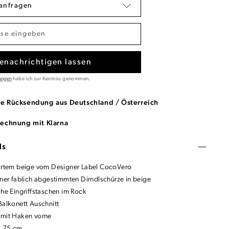
anfragen
enachrichtigen lassen
ungen
habe ich zur Kentniss genommen.
se Rücksendung aus Deutschland / Österreich
Rechnung mit Klarna
ls
zartem beige vom Designer Label CocoVero
iner fablich abgestimmten Dirndlschürze in beige
che Eingriffstaschen im Rock
Balkonett Auschnitt
 mit Haken vorne
: 75 cm