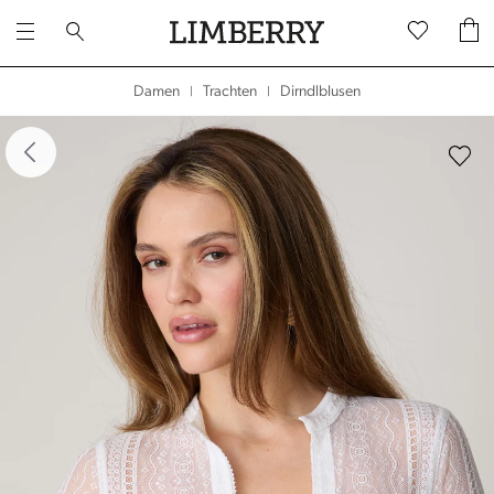
Dirndlblusen
Damen
Trachten
|
|
dergalerie überspringen