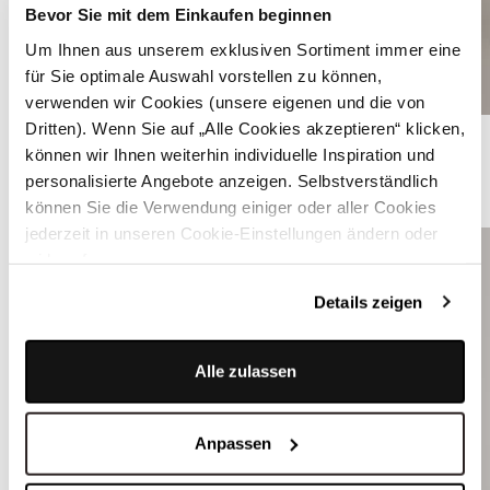
Bevor Sie mit dem Einkaufen beginnen
Um Ihnen aus unserem exklusiven Sortiment immer eine
für Sie optimale Auswahl vorstellen zu können,
verwenden wir Cookies (unsere eigenen und die von
Dritten). Wenn Sie auf „Alle Cookies akzeptieren“ klicken,
Dirndl in zartem Gelb - HERMINE PURE YELLOW
können wir Ihnen weiterhin individuelle Inspiration und
personalisierte Angebote anzeigen. Selbstverständlich
ÄHNLICHE STYLES
können Sie die Verwendung einiger oder aller Cookies
jederzeit in unseren Cookie-Einstellungen ändern oder
widerrufen.
Details zeigen
Alle zulassen
Anpassen