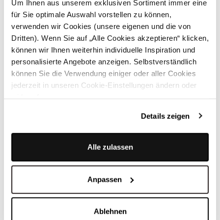
Um Ihnen aus unserem exklusiven Sortiment immer eine
für Sie optimale Auswahl vorstellen zu können,
verwenden wir Cookies (unsere eigenen und die von
Dritten). Wenn Sie auf „Alle Cookies akzeptieren“ klicken,
können wir Ihnen weiterhin individuelle Inspiration und
personalisierte Angebote anzeigen. Selbstverständlich
können Sie die Verwendung einiger oder aller Cookies
TRENDFARBE BUTTERYELLOW
jederzeit in unseren Cookie-Einstellungen ändern oder
widerrufen.
Die schönsten Dirndl in der
Sommerfarbe Gelb
Details zeigen
Jetzt entdecken
Alle zulassen
Anpassen
Dirndl in Rot entdecken:
Ablehnen
ausdrucksstark und stilvoll