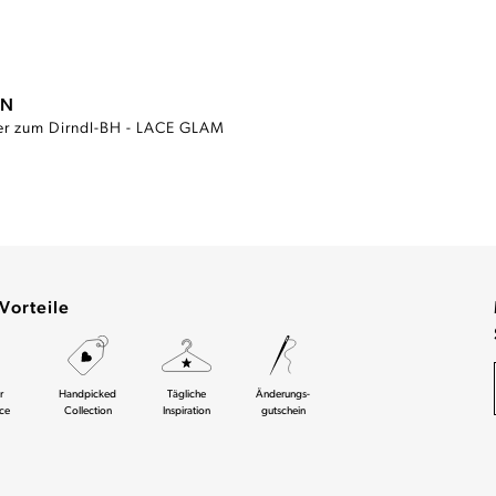
ON
Weißer Hipster zum Dirndl-BH - LACE GLAM
Vorteile
r
Handpicked
Tägliche
Änderungs-
ce
Collection
Inspiration
gutschein