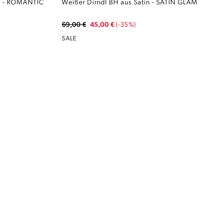
ze - ROMANTIC
Weißer Dirndl BH aus Satin - SATIN GLAM
69,00 €
45,00 €
(-35%)
SALE