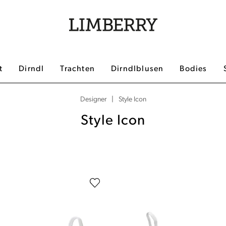
t
Dirndl
Trachten
Dirndlblusen
Bodies
|
Style Icon
Designer
Style Icon