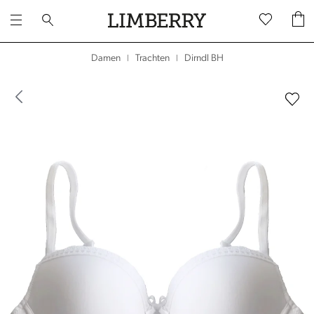
Dirndl BH
Damen
Trachten
|
|
dergalerie überspringen