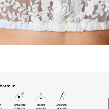
Vorteile
r
Handpicked
Tägliche
Änderungs-
ce
Collection
Inspiration
gutschein