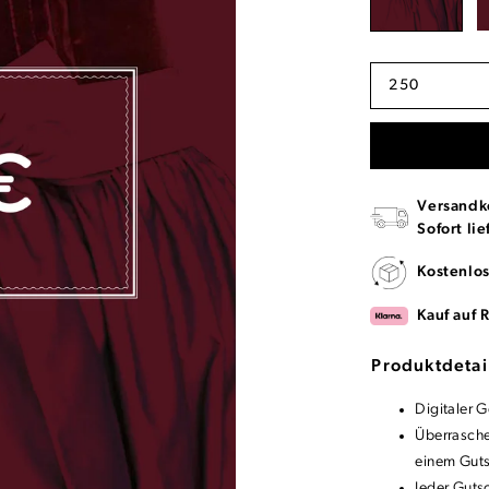
250
Versandk
Sofort lie
Kostenlo
Kauf auf 
Produktdetai
Digitaler 
Überrasche
einem Gut
Jeder Guts