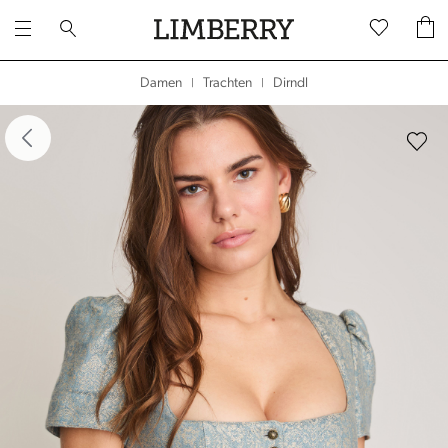
Dirndl
Damen
Trachten
|
|
dergalerie überspringen