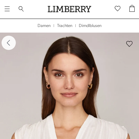
Dirndlblusen
Damen
Trachten
|
|
dergalerie überspringen