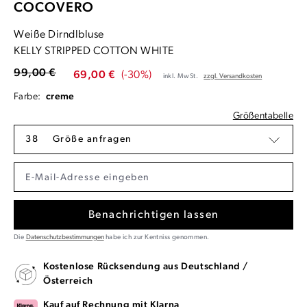
COCOVERO
Weiße Dirndlbluse
KELLY STRIPPED COTTON WHITE
99,00 €
69,00 €
(-30%)
inkl. MwSt.
zzgl. Versandkosten
Farbe:
creme
Größentabelle
38
Größe anfragen
Benachrichtigen lassen
Die
Datenschutzbestimmungen
habe ich zur Kentniss genommen.
Kostenlose Rücksendung aus Deutschland /
Österreich
Kauf auf Rechnung mit Klarna