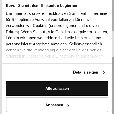
Bevor Sie mit dem Einkaufen beginnen
Um Ihnen aus unserem exklusiven Sortiment immer eine
für Sie optimale Auswahl vorstellen zu können,
verwenden wir Cookies (unsere eigenen und die von
Dritten). Wenn Sie auf „Alle Cookies akzeptieren“ klicken,
Beiges Dirndl mit floralem Muster - HEDI FAUNA OLIVE
können wir Ihnen weiterhin individuelle Inspiration und
personalisierte Angebote anzeigen. Selbstverständlich
ÄHNLICHE STYLES
können Sie die Verwendung einiger oder aller Cookies
jederzeit in unseren Cookie-Einstellungen ändern oder
widerrufen.
Details zeigen
Alle zulassen
Anpassen