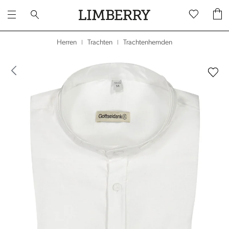
Trachtenhemden
Herren
Trachten
|
|
dergalerie überspringen