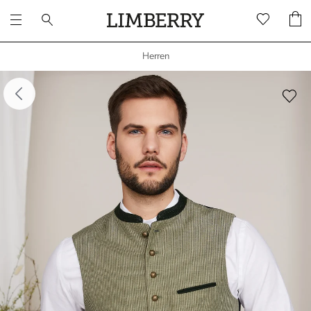
Herren
dergalerie überspringen