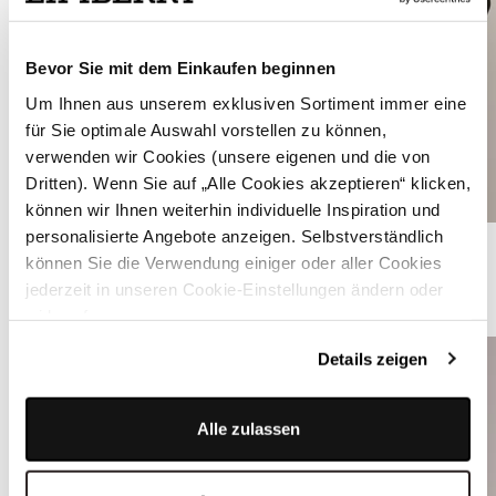
Bevor Sie mit dem Einkaufen beginnen
Um Ihnen aus unserem exklusiven Sortiment immer eine
für Sie optimale Auswahl vorstellen zu können,
verwenden wir Cookies (unsere eigenen und die von
Dritten). Wenn Sie auf „Alle Cookies akzeptieren“ klicken,
können wir Ihnen weiterhin individuelle Inspiration und
personalisierte Angebote anzeigen. Selbstverständlich
Flaschengrünes Sakko aus Leinen - HELMUT FLASCHENGRÜN
können Sie die Verwendung einiger oder aller Cookies
jederzeit in unseren Cookie-Einstellungen ändern oder
ÄHNLICHE STYLES
widerrufen.
Details zeigen
Alle zulassen