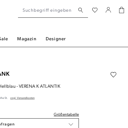
Sale
Magazin
Designer
ANK
Hellblau
-
VERENA K ATLANTIK
. MwSt.
zzgl. Versandkosten
Größentabelle
nfragen