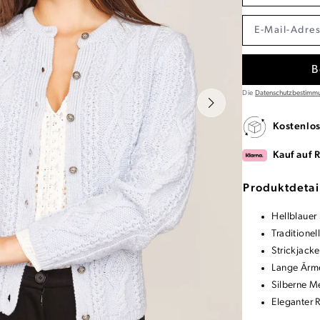
B
Die
Datenschutzbestimm
Kostenlo
Kauf auf 
Produktdetai
Hellblauer
Traditione
Strickjack
Lange Ärm
Silberne M
Eleganter 