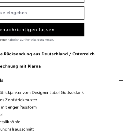
enachrichtigen lassen
ungen
habe ich zur Kentniss genommen.
se Rücksendung aus Deutschland / Österreich
Rechnung mit Klarna
ls
 Strickjanker vom Designer Label Gottseidank
lles Zopfstrickmuster
e mit enger Passform
el
etallknöpfe
Rundhalsausschnitt