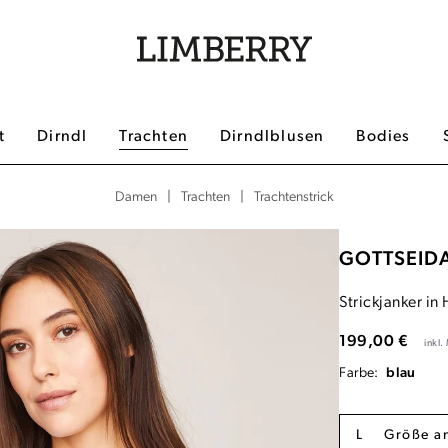
t
Dirndl
Trachten
Dirndlblusen
Bodies
|
|
Trachtenstrick
Damen
Trachten
GOTTSEID
Strickjanker in 
199,00 €
inkl
Farbe:
blau
L
Größe a