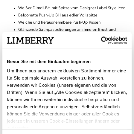
Weißer Dirndl-BH mit Spitze vom Designer Label Style Icon
Balconette Push-Up BH aus edler Vollspitze
Weiche und herausnehmbare Push-Up Kissen
Glänzende Satinpaspelierungen am inneren Brustrand
Leicht geraffte Satinträger
Kombination mit passendem Hipster "Lace Glam"
Bevor Sie mit dem Einkaufen beginnen
Material & Pflege
Um Ihnen aus unserem exklusiven Sortiment immer eine
für Sie optimale Auswahl vorstellen zu können,
Versand & Rückgabe
verwenden wir Cookies (unsere eigenen und die von
Dritten). Wenn Sie auf „Alle Cookies akzeptieren“ klicken,
können wir Ihnen weiterhin individuelle Inspiration und
ÄHNLICHE STYLES
personalisierte Angebote anzeigen. Selbstverständlich
können Sie die Verwendung einiger oder aller Cookies
jederzeit in unseren Cookie-Einstellungen ändern oder
widerrufen.