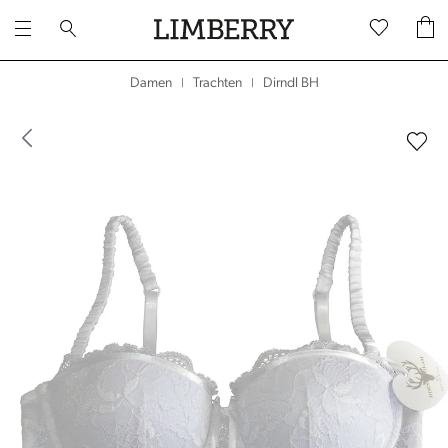
Dirndl BH
Damen
Trachten
|
|
dergalerie überspringen