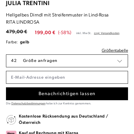
JULIA TRENTINI
Hellgelbes Dirndl mit Streifenmuster in Lind-Rosa
RITA LINDROSA
479,00 €
199,00 €
(-58%)
inkl. MwSt.
zzgl. Versandkosten
Farbe:
gelb
Größentabelle
42
Größe anfragen
Benachrichtigen lassen
Die
Datenschutzbestimmungen
habe ich zur Kentniss genommen.
Kostenlose Rücksendung aus Deutschland /
Österreich
Kauf auf Rechnung mit Klarna