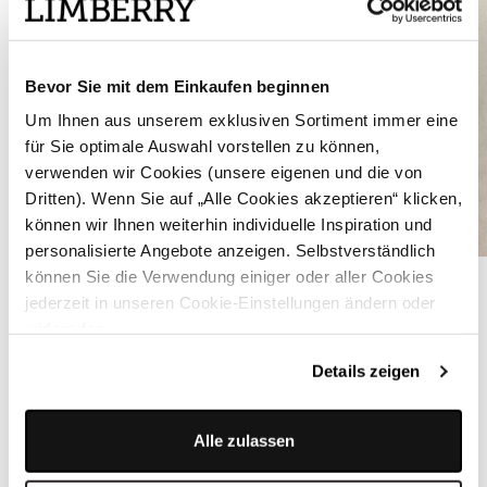
Bevor Sie mit dem Einkaufen beginnen
Um Ihnen aus unserem exklusiven Sortiment immer eine
für Sie optimale Auswahl vorstellen zu können,
verwenden wir Cookies (unsere eigenen und die von
Dritten). Wenn Sie auf „Alle Cookies akzeptieren“ klicken,
können wir Ihnen weiterhin individuelle Inspiration und
personalisierte Angebote anzeigen. Selbstverständlich
Beige-farbene Strickjacke mit aufwendigem Muster - TESSA BEIGE
können Sie die Verwendung einiger oder aller Cookies
jederzeit in unseren Cookie-Einstellungen ändern oder
widerrufen.
ÄHNLICHE STYLES
Details zeigen
Alle zulassen