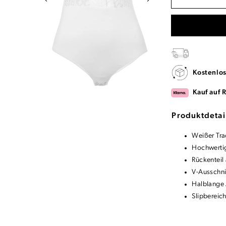
Kostenlo
Kauf auf 
Produktdetai
Weißer Trac
Hochwertig
Rückenteil
V-Ausschni
Halblange
Slipbereic