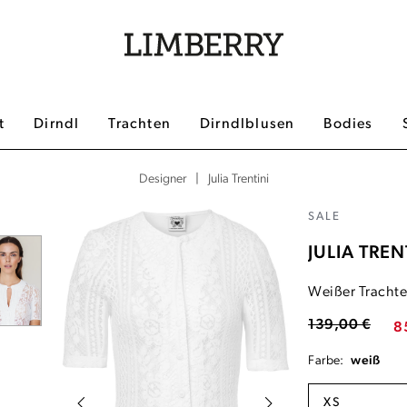
t
Dirndl
Trachten
Dirndlblusen
Bodies
|
Julia Trentini
Designer
SALE
JULIA TREN
Weißer Trachte
139,00 €
8
Farbe:
weiß
XS