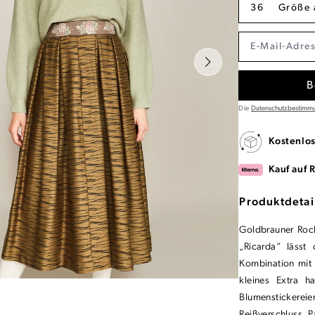
36
Größe 
B
Die
Datenschutzbestimm
Kostenlo
Kauf auf 
Produktdetai
Goldbrauner Rock
„Ricarda“ lässt
Kombination mit d
kleines Extra h
Blumenstickereie
Reißverschluss. 