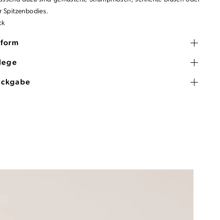
r Spitzenbodies.
ck
sform
flege
ückgabe