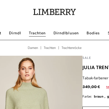
t
Dirndl
Trachten
Dirndlblusen
Bodies
|
|
Trachtenröcke
Damen
Trachten
SALE
JULIA TREN
Tabak-farbener 
349,00 €
1
Farbe:
braun ,