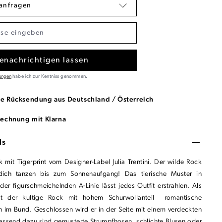
anfragen
enachrichtigen lassen
ungen
habe ich zur Kentniss genommen.
se Rücksendung aus Deutschland / Österreich
Rechnung mit Klarna
ls
 mit Tigerprint vom Designer-Label Julia Trentini. Der wilde Rock
 dich tanzen bis zum Sonnenaufgang! Das tierische Muster in
er figurschmeichelnden A-Linie lässt jedes Outfit erstrahlen. Als
at der kultige Rock mit hohem Schurwollanteil romantische
n im Bund. Geschlossen wird er in der Seite mit einem verdeckten
Passend dazu sind gemusterte Strumpfhosen, schlichte Blusen oder