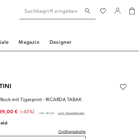
Sale
Magazin
Designer
TINI
Rock mit Tigerprint
-
RICARDA TABAK
99,00 €
(-43%)
inkl. MwSt.
zzgl. Versandkosten
gold
Größentabelle