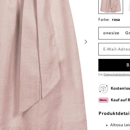
Farbe:
rosa
onesize
G
B
Die
Datenschutzbestimm
Kostenlo
Kauf auf 
Produktdetai
Altrosa Le