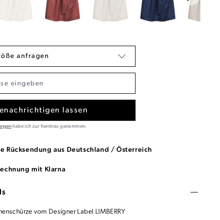
röße anfragen
enachrichtigen lassen
ungen
habe ich zur Kentniss genommen.
se Rücksendung aus Deutschland / Österreich
Rechnung mit Klarna
ls
inenschürze vom Designer Label LIMBERRY