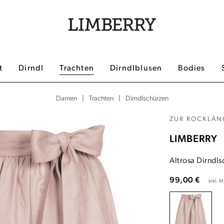
t
Dirndl
Trachten
Dirndlblusen
Bodies
|
|
Dirndlschürzen
Damen
Trachten
ZUR ROCKLÄNG
LIMBERRY
Altrosa Dirndls
99,00 €
inkl. 