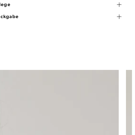
flege
ückgabe