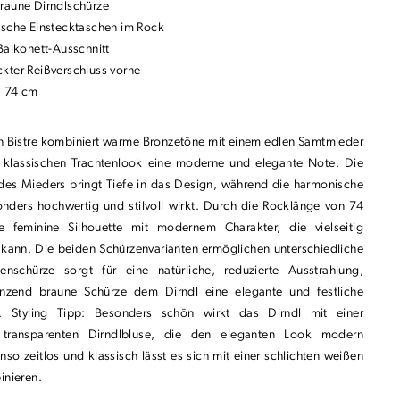
raune Dirndlschürze
ische Einstecktaschen im Rock
Balkonett-Ausschnitt
kter Reißverschluss vorne
: 74 cm
 Bistre kombiniert warme Bronzetöne mit einem edlen Samtmieder
 klassischen Trachtenlook eine moderne und elegante Note. Die
 des Mieders bringt Tiefe in das Design, während die harmonische
ders hochwertig und stilvoll wirkt. Durch die Rocklänge von 74
e feminine Silhouette mit modernem Charakter, die vielseitig
kann. Die beiden Schürzenvarianten ermöglichen unterschiedliche
enschürze sorgt für eine natürliche, reduzierte Ausstrahlung,
nzend braune Schürze dem Dirndl eine elegante und festliche
t. Styling Tipp: Besonders schön wirkt das Dirndl mit einer
 transparenten Dirndlbluse, die den eleganten Look modern
enso zeitlos und klassisch lässt es sich mit einer schlichten weißen
inieren.