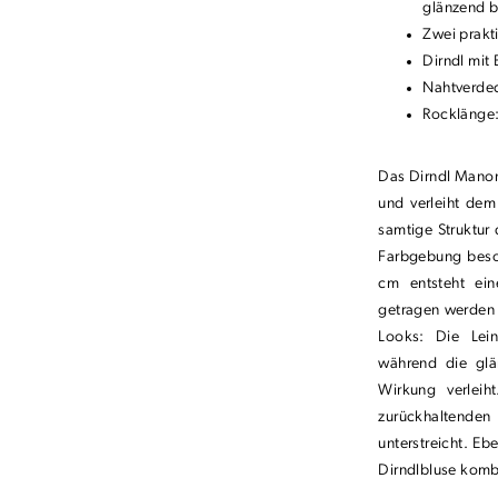
glänzend b
Zwei prakt
Dirndl mit 
Nahtverdec
Rocklänge
Das Dirndl Manon
und verleiht dem
samtige Struktur
Farbgebung beson
cm entsteht ein
getragen werden 
Looks: Die Lein
während die glä
Wirkung verleih
zurückhaltenden
unterstreicht. Eb
Dirndlbluse komb