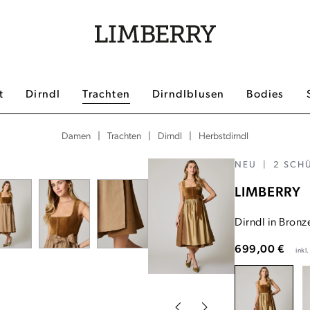
t
Dirndl
Trachten
Dirndlblusen
Bodies
|
|
|
Herbstdirndl
Damen
Trachten
Dirndl
NEU
|
2 SCH
LIMBERRY
Dirndl in Bron
699,00 €
inkl