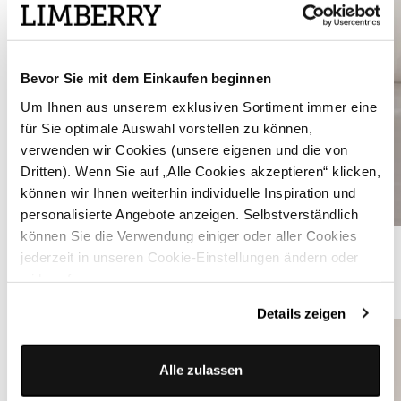
Bevor Sie mit dem Einkaufen beginnen
Um Ihnen aus unserem exklusiven Sortiment immer eine
für Sie optimale Auswahl vorstellen zu können,
verwenden wir Cookies (unsere eigenen und die von
Dritten). Wenn Sie auf „Alle Cookies akzeptieren“ klicken,
können wir Ihnen weiterhin individuelle Inspiration und
personalisierte Angebote anzeigen. Selbstverständlich
können Sie die Verwendung einiger oder aller Cookies
Marlenehose in Schwarzblau - AITANA SCHWARZBLAU
jederzeit in unseren Cookie-Einstellungen ändern oder
widerrufen.
ÄHNLICHE STYLES
Details zeigen
Alle zulassen