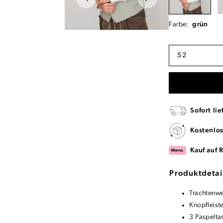
Farbe:
grün
52
Sofort lie
Kostenlo
Kauf auf 
Produktdetai
Trachtenwe
Knopfleist
3 Paspelta