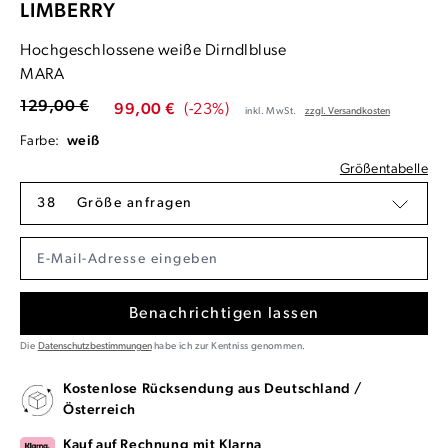
LIMBERRY
Hochgeschlossene weiße Dirndlbluse
MARA
129,00 €
99,00 €
(-23%)
inkl. MwSt.
zzgl. Versandkosten
Farbe:
weiß
Größentabelle
38
Größe anfragen
Benachrichtigen lassen
Die
Datenschutzbestimmungen
habe ich zur Kentniss genommen.
Kostenlose Rücksendung aus Deutschland /
Österreich
Kauf auf Rechnung mit Klarna