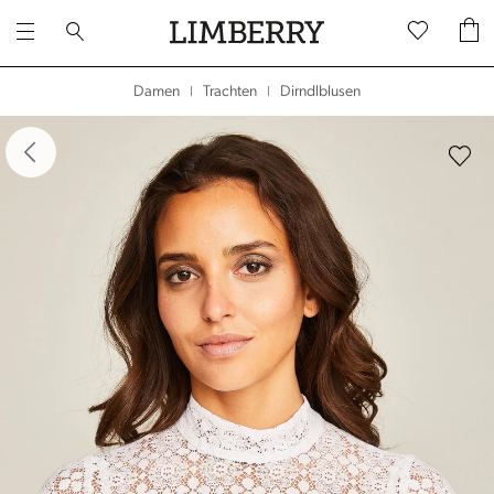
Dirndlblusen
Damen
Trachten
|
|
dergalerie überspringen