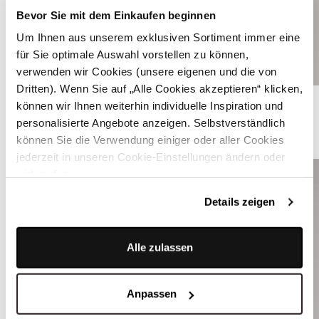
Bevor Sie mit dem Einkaufen beginnen
Um Ihnen aus unserem exklusiven Sortiment immer eine
für Sie optimale Auswahl vorstellen zu können,
verwenden wir Cookies (unsere eigenen und die von
Dritten). Wenn Sie auf „Alle Cookies akzeptieren“ klicken,
Babyblaues Samt-Dirndl - MARIELLE SUBDUED BLUE
können wir Ihnen weiterhin individuelle Inspiration und
personalisierte Angebote anzeigen. Selbstverständlich
ÄHNLICHE STYLES
können Sie die Verwendung einiger oder aller Cookies
jederzeit in unseren Cookie-Einstellungen ändern oder
widerrufen.
Details zeigen
Alle zulassen
Anpassen