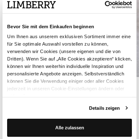
Bevor Sie mit dem Einkaufen beginnen
Um Ihnen aus unserem exklusiven Sortiment immer eine
für Sie optimale Auswahl vorstellen zu können,
verwenden wir Cookies (unsere eigenen und die von
Dritten). Wenn Sie auf „Alle Cookies akzeptieren“ klicken,
können wir Ihnen weiterhin individuelle Inspiration und
personalisierte Angebote anzeigen. Selbstverständlich
können Sie die Verwendung einiger oder aller Cookies
Schnür-Sandalen aus Leder mit Blockabsatz - SOPHIE SAND
jederzeit in unseren Cookie-Einstellungen ändern oder
widerrufen.
ÄHNLICHE STYLES
Details zeigen
Alle zulassen