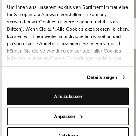
Um Ihnen aus unserem exklusiven Sortiment immer eine
für Sie optimale Auswahl vorstellen zu können,
verwenden wir Cookies (unsere eigenen und die von
Khakigrünes Leinen-Dirndl mit Schnursteppung - AURELIE BURNT OLIVE
Dritten). Wenn Sie auf „Alle Cookies akzeptieren“ klicken,
können wir Ihnen weiterhin individuelle Inspiration und
ÄHNLICHE PRODUKTE
personalisierte Angebote anzeigen. Selbstverständlich
können Sie die Verwendung einiger oder aller Cookies
jederzeit in unseren Cookie-Einstellungen ändern oder
widerrufen.
Details zeigen
Alle zulassen
Anpassen