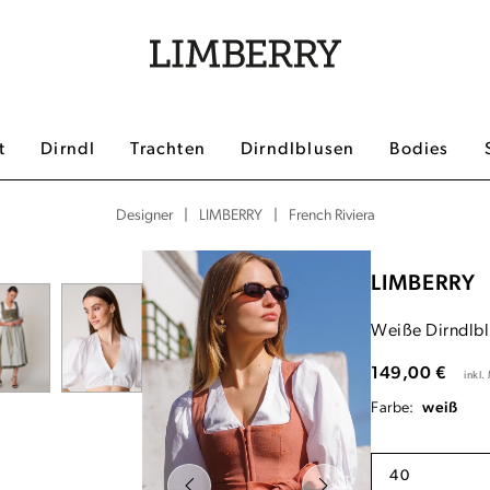
t
Dirndl
Trachten
Dirndlblusen
Bodies
|
|
French Riviera
Designer
LIMBERRY
LIMBERRY
Weiße Dirndlbl
149,00 €
inkl
Farbe:
weiß
40