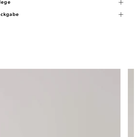
flege
ückgabe