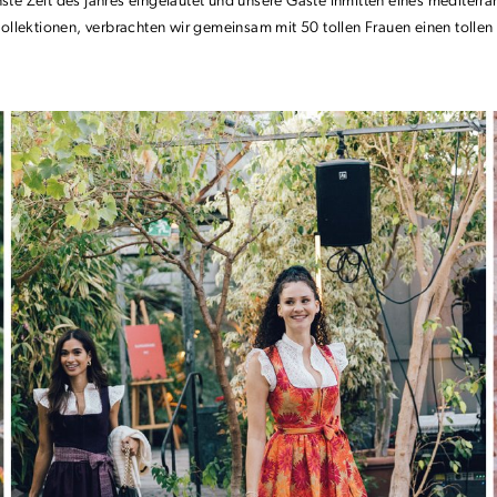
te Zeit des Jahres eingeläutet und unsere Gäste inmitten eines mediterra
ollektionen, verbrachten wir gemeinsam mit 50 tollen Frauen einen toll