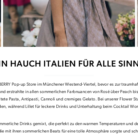
IN HAUCH ITALIEN FÜR ALLE SIN
ERRY Pop-up Store im Münchener Westend-Viertel, bevor es zur traumhaf
 und erstrahlte in allen sommerlichen Farbnuancen von Rosé über Peach bi
eitete Pasta, Antipasti, Cannoli und cremiges Gelato. Bei unserer Flower
en, während Lillet für leckere Drinks und Unterhaltung beim Cocktail Wo
merliche Drinks gemixt, die perfekt zu den warmen Temperaturen und d
 mit ihren sommerlichen Beats für eine tolle Atmosphäre sorgte und schli