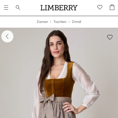
Dirndl
Damen
Trachten
|
|
dergalerie überspringen