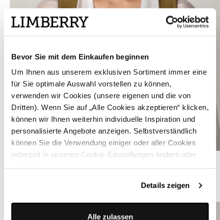
Bevor Sie mit dem Einkaufen beginnen
Um Ihnen aus unserem exklusiven Sortiment immer eine
für Sie optimale Auswahl vorstellen zu können,
verwenden wir Cookies (unsere eigenen und die von
Dritten). Wenn Sie auf „Alle Cookies akzeptieren“ klicken,
können wir Ihnen weiterhin individuelle Inspiration und
personalisierte Angebote anzeigen. Selbstverständlich
können Sie die Verwendung einiger oder aller Cookies
jederzeit in unseren Cookie-Einstellungen ändern oder
Weiße Langarm-Dirndlbluse - HARPER
widerrufen.
Details zeigen
ÄHNLICHE PRODUKTE
Alle zulassen