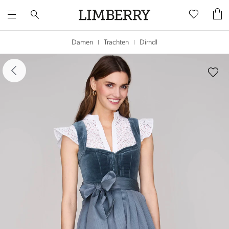
Dirndl
Damen
Trachten
|
|
dergalerie überspringen