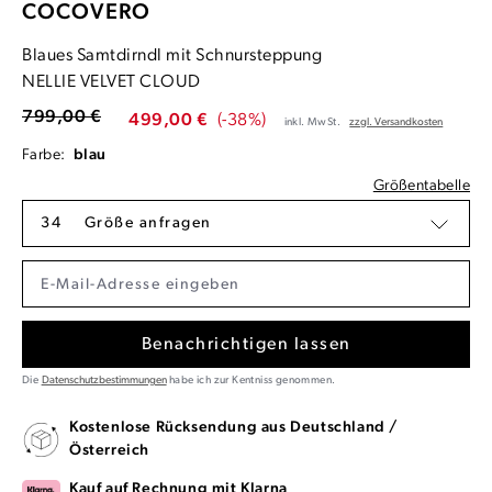
COCOVERO
Blaues Samtdirndl mit Schnursteppung
NELLIE VELVET CLOUD
799,00 €
499,00 €
(-38%)
inkl. MwSt.
zzgl. Versandkosten
Farbe:
blau
Größentabelle
34
Größe anfragen
Benachrichtigen lassen
Die
Datenschutzbestimmungen
habe ich zur Kentniss genommen.
Kostenlose Rücksendung aus Deutschland /
Österreich
Kauf auf Rechnung mit Klarna