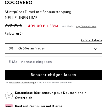
COCOVERO
Mintgrünes Dirndl mit Schnurrsteppung
NELLIE LINEN LIME
799,00 €
499,00 €
(-38%)
inkl. MwSt.
zzgl. Versandkosten
Farbe:
grün
Größentabelle
38
Größe anfragen
Benachrichtigen lassen
Die
Datenschutzbestimmungen
habe ich zur Kentniss genommen.
Kostenlose Rücksendung aus Deutschland /
Österreich
Kauf auf Rechnung mit Klarna