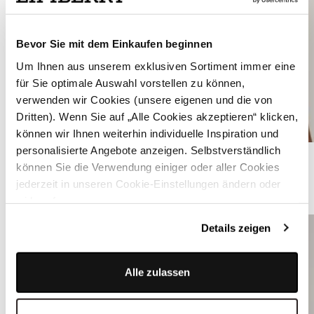
Bevor Sie mit dem Einkaufen beginnen
Um Ihnen aus unserem exklusiven Sortiment immer eine
für Sie optimale Auswahl vorstellen zu können,
verwenden wir Cookies (unsere eigenen und die von
Dritten). Wenn Sie auf „Alle Cookies akzeptieren“ klicken,
können wir Ihnen weiterhin individuelle Inspiration und
personalisierte Angebote anzeigen. Selbstverständlich
Weiße Dirndlbluse mit V-Ausschnitt - VALERIA
können Sie die Verwendung einiger oder aller Cookies
jederzeit in unseren Cookie-Einstellungen ändern oder
ÄHNLICHE PRODUKTE
widerrufen.
Details zeigen
Alle zulassen