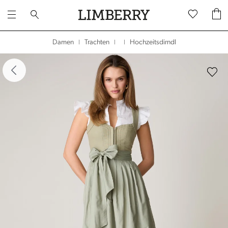
Hochzeitsdirndl
Damen
Trachten
|
|
|
dergalerie überspringen