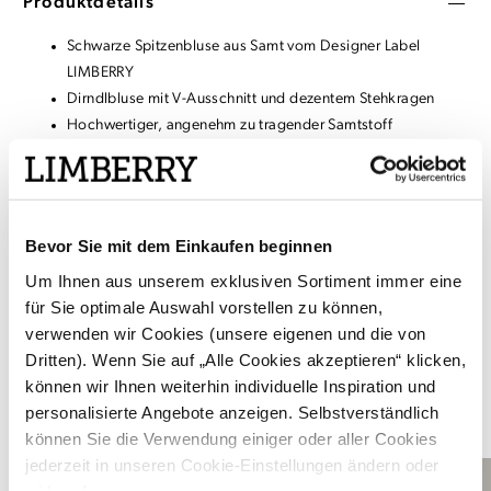
Produktdetails
Schwarze Spitzenbluse aus Samt vom Designer Label
LIMBERRY
Dirndlbluse mit V-Ausschnitt und dezentem Stehkragen
Hochwertiger, angenehm zu tragender Samtstoff
Knopfleiste vorne
Halblange Ärmel mit leichtem Puff und elastischem
Gummisaum
Bevor Sie mit dem Einkaufen beginnen
Um Ihnen aus unserem exklusiven Sortiment immer eine
Material & Pflege
für Sie optimale Auswahl vorstellen zu können,
Versand & Rückgabe
verwenden wir Cookies (unsere eigenen und die von
Dritten). Wenn Sie auf „Alle Cookies akzeptieren“ klicken,
können wir Ihnen weiterhin individuelle Inspiration und
personalisierte Angebote anzeigen. Selbstverständlich
DAS PASST DAZU
können Sie die Verwendung einiger oder aller Cookies
jederzeit in unseren Cookie-Einstellungen ändern oder
widerrufen.