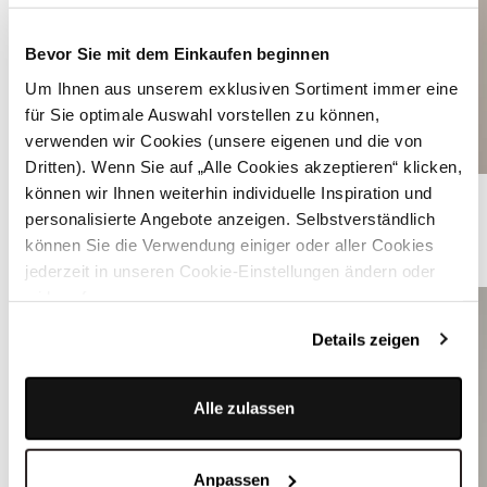
Bevor Sie mit dem Einkaufen beginnen
Um Ihnen aus unserem exklusiven Sortiment immer eine
für Sie optimale Auswahl vorstellen zu können,
verwenden wir Cookies (unsere eigenen und die von
Dritten). Wenn Sie auf „Alle Cookies akzeptieren“ klicken,
Hellblaues Dirndl mit Velours Mieder - SORAIA MELTING ICE
können wir Ihnen weiterhin individuelle Inspiration und
personalisierte Angebote anzeigen. Selbstverständlich
können Sie die Verwendung einiger oder aller Cookies
ÄHNLICHE PRODUKTE
jederzeit in unseren Cookie-Einstellungen ändern oder
widerrufen.
Details zeigen
Alle zulassen
Anpassen