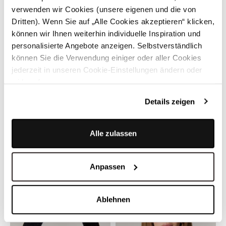
verwenden wir Cookies (unsere eigenen und die von
Dritten). Wenn Sie auf „Alle Cookies akzeptieren“ klicken,
können wir Ihnen weiterhin individuelle Inspiration und
personalisierte Angebote anzeigen. Selbstverständlich
können Sie die Verwendung einiger oder aller Cookies
jederzeit in unseren Cookie-Einstellungen ändern oder
widerrufen.
Details zeigen
LIMBERRY
LIMBERRY
Alle zulassen
Weiße Dirndlbluse mit V-
Weiße Dirndlbluse mit V-
Auschnitt und Flügelärmel -
Ausschnitt - AURORA
HELENA SPITZE
149,00 €
139,00 €
Anpassen
Ablehnen