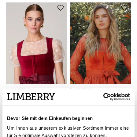
LIMBERRY
LIMBERRY
Cremeweiße Dirndlbluse mit
Orangefarbener Spitzenbody
Blumenmuster - PAOLA
mit Rundhalsausschnitt -
CREMEWEISS
CELESTE ORANGE
149,00 €
169,00 €
89,00 €
(-47%)
Bevor Sie mit dem Einkaufen beginnen
SALE
Um Ihnen aus unserem exklusiven Sortiment immer eine
für Sie optimale Auswahl vorstellen zu können,