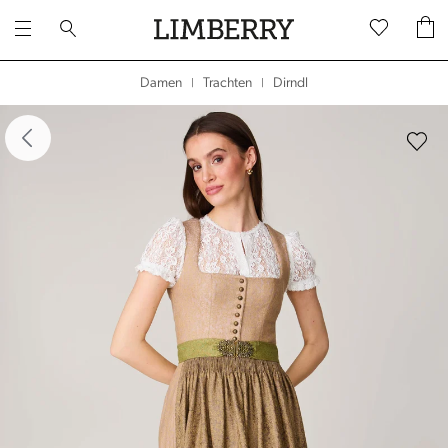
Dirndl
Damen
Trachten
|
|
dergalerie überspringen