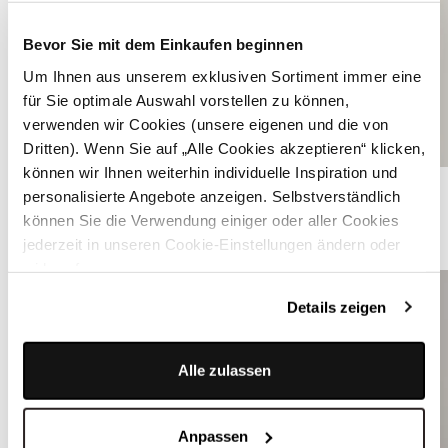
Bevor Sie mit dem Einkaufen beginnen
Um Ihnen aus unserem exklusiven Sortiment immer eine
für Sie optimale Auswahl vorstellen zu können,
verwenden wir Cookies (unsere eigenen und die von
Dritten). Wenn Sie auf „Alle Cookies akzeptieren“ klicken,
können wir Ihnen weiterhin individuelle Inspiration und
Weiße Dirndlbluse mit weitem Ausschnitt - IRMA EIERSCHALE
personalisierte Angebote anzeigen. Selbstverständlich
können Sie die Verwendung einiger oder aller Cookies
ÄHNLICHE PRODUKTE
jederzeit in unseren Cookie-Einstellungen ändern oder
widerrufen.
Details zeigen
Alle zulassen
Anpassen